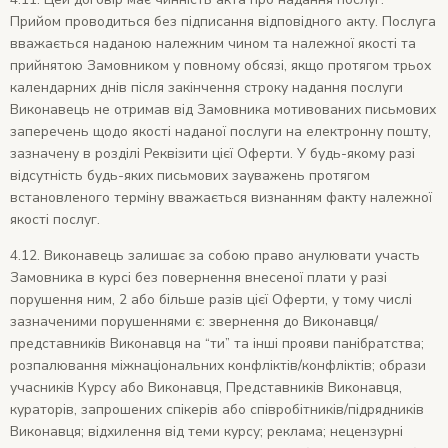
Прийом проводиться без підписання відповідного акту. Послуга
вважається наданою належним чином та належної якості та
прийнятою Замовником у повному обсязі, якщо протягом трьох
календарних днів після закінчення строку надання послуги
Виконавець не отримав від Замовника мотивованих письмових
заперечень щодо якості наданої послуги на електронну пошту,
зазначену в розділі Реквізити цієї Оферти. У будь-якому разі
відсутність будь-яких письмових зауважень протягом
встановленого терміну вважається визнанням факту належної
якості послуг.
4.12. Виконавець залишає за собою право анулювати участь
Замовника в курсі без повернення внесеної плати у разі
порушення ним, 2 або більше разів цієї Оферти, у тому числі
зазначеними порушеннями є: звернення до Виконавця/
представників Виконавця на “ти” та інші прояви панібратства;
розпалювання міжнаціональних конфліктів/конфліктів; образи
учасників Курсу або Виконавця, Представників Виконавця,
кураторів, запрошених спікерів або співробітників/підрядників
Виконавця; відхилення від теми курсу; реклама; нецензурні