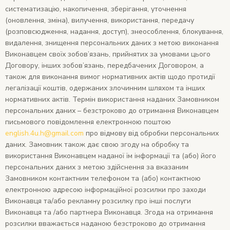
систематизацію, накопичення, зберігання, уточнення
(оновлення, зміна), вилучення, використання, передачу
(розповсюдження, надання, доступ), знеособлення, блокування,
видалення, знищення персональних даних з метою виконання
Виконавцем своїх зобов’язань, прийнятих за умовами цього
Договору, інших зобов’язань, передбачених Договором, а
також для виконання вимог нормативних актів щодо протидії
легалізації коштів, одержаних злочинним шляхом та інших
нормативних актів. Термін використання наданих Замовником
персональних даних – безстроково до отримання Виконавцем
письмового повідомлення електронною поштою
english.4u.h@gmail.com
про відмову від обробки персональних
даних. Замовник також дає свою згоду на обробку та
використання Виконавцем наданої їм інформації та (або) його
персональних даних з метою здійснення за вказаним
Замовником контактним телефоном та (або) контактною
електронною адресою інформаційної розсилки про заходи
Виконавця та/або рекламну розсилку про інші послуги
Виконавця та /або партнера Виконавця. Згода на отримання
розсилки вважається наданою безстроково до отримання