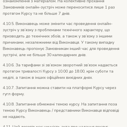
ознайомлення з матеріалом. На колективне прохання
Замовників онлайн-зустріч може переноситися лише 1 раз
протягом Курсу та не більше 7 днів.
4.10.5. Виконавець може змінити час проведення онлайн-
зустріч у зв’язку з проблемами технічного характеру, що
призводять до технічних збоїв, а також у зв’язку з іншими
причинами, незалежними від Виконавця. У такому випадку
Виконавець пропонує Замовникам інший час для проведення
зустрічі, але не більше 30 календарних днів.
4.10.6. За тарифами зі зв’язком зворотний зв’язок надається
протягом тривалості Курсу з 10.00 до 18.00, крім суботи та
неділі, а також в інших офіційних вихідних днях.
4.10.7. Запитання можна ставити на платформі Курсу через
гугл форму.
4.10.8. Запитання обмежені темою курсу. На запитання поза
темою Курсу Виконавець / представники Виконавця відповіді
не надають.
4.11. Цей договір має чинність акта про надання послуг.