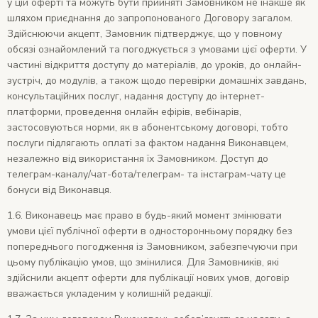
у цій оферті та можуть бути прийняті Замовником не інакше як
шляхом приєднання до запропонованого Договору загалом.
Здійснюючи акцепт, Замовник підтверджує, що у повному
обсязі ознайомлений та погоджується з умовами цієї оферти. У
частині відкриття доступу до матеріалів, до уроків, до онлайн-
зустріч, до модулів, а також щодо перевірки домашніх завдань,
консультаційних послуг, надання доступу до інтернет-
платформи, проведення онлайн ефірів, вебінарів,
застосовуються норми, як в абонентському договорі, тобто
послуги підлягають оплаті за фактом надання Виконавцем,
незалежно від використання їх Замовником. Доступ до
телеграм-каналу/чат-бота/телеграм- та інстаграм-чату це
бонуси від Виконавця.
1.6. Виконавець має право в будь-який момент змінювати
умови цієї публічної оферти в односторонньому порядку без
попереднього погодження із Замовником, забезпечуючи при
цьому публікацію умов, що змінилися. Для Замовників, які
здійснили акцепт оферти для публікації нових умов, договір
вважається укладеним у колишній редакції.