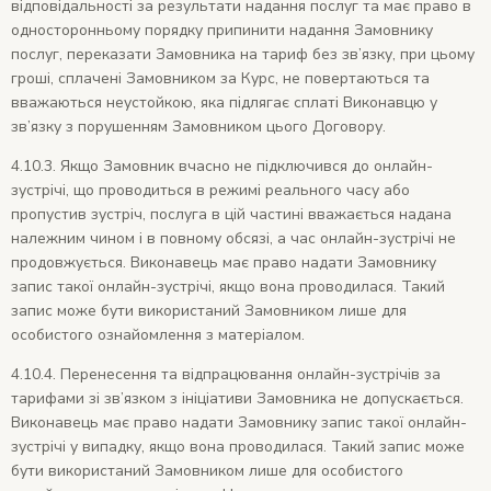
відповідальності за результати надання послуг та має право в
односторонньому порядку припинити надання Замовнику
послуг, переказати Замовника на тариф без зв’язку, при цьому
гроші, сплачені Замовником за Курс, не повертаються та
вважаються неустойкою, яка підлягає сплаті Виконавцю у
зв’язку з порушенням Замовником цього Договору.
4.10.3. Якщо Замовник вчасно не підключився до онлайн-
зустрічі, що проводиться в режимі реального часу або
пропустив зустріч, послуга в цій частині вважається надана
належним чином і в повному обсязі, а час онлайн-зустрічі не
продовжується. Виконавець має право надати Замовнику
запис такої онлайн-зустрічі, якщо вона проводилася. Такий
запис може бути використаний Замовником лише для
особистого ознайомлення з матеріалом.
4.10.4. Перенесення та відпрацювання онлайн-зустрічів за
тарифами зі зв’язком з ініціативи Замовника не допускається.
Виконавець має право надати Замовнику запис такої онлайн-
зустрічі у випадку, якщо вона проводилася. Такий запис може
бути використаний Замовником лише для особистого