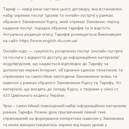
Тариф — невід’ємна частина цього договору, яка встановлює
набір окремих послуг (уроків та онлайн-зустріч) у рамках
обраного Замовником Курсу, який отримує Замовник, період
надання послуг, порядок обрання тарифів та їх вартість.
Актуальна редакція опису Тарифів розміщується Виконавцем
на сайті https://www.english-4u.com.ua/
Онлайн-курс — сукупність розділених послуг (онлайн-зустріч)
та послуги з відкриття доступу до інформаційних матеріалів/
модулів/уроків, що надаються відповідно до Тарифу за
допомогою мережі Інтернет, об’єднаних єдиною тематикою та
спрямовані на самостійне оволодіння Замовником знань та
навичок у рамках обраного Замовником Курсу та Тарифу. Усі
матеріали, що входять до складу Курсу, є творами у сенсі ст.
433 Цивільного кодексу України.
Урок – самостійний повноцінний набір інформаційних матеріалів
рамках Тарифа. Кожен урок присвячений певній темі,
спрямований на формування конкретних навичок у Замовника
та може використовуватись окремо від інших уроків у