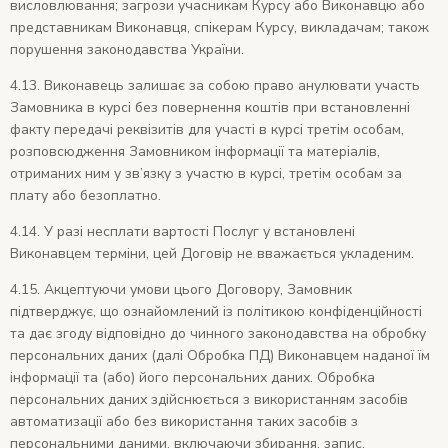
висловлювання; загрози учасникам Курсу або Виконавцю або
представникам Виконавця, спікерам Курсу, викладачам; також
порушення законодавства України.
4.13. Виконавець залишає за собою право анулювати участь
Замовника в курсі без повернення коштів при встановленні
факту передачі реквізитів для участі в курсі третім особам,
розповсюдження Замовником інформації та матеріалів,
отриманих ним у зв’язку з участю в курсі, третім особам за
плату або безоплатно.
4.14. У разі несплати вартості Послуг у встановлені
Виконавцем терміни, цей Договір не вважається укладеним.
4.15. Акцептуючи умови цього Договору, Замовник
підтверджує, що ознайомлений із політикою конфіденційності
та дає згоду відповідно до чинного законодавства на обробку
персональних даних (далі Обробка ПД) Виконавцем наданої їм
інформації та (або) його персональних даних. Обробка
персональних даних здійснюється з використанням засобів
автоматизації або без використання таких засобів з
персональними даними, включаючи збирання, запис,