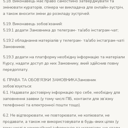
5.18. Виконавець має право самостійно затверджувати та
змінювати кураторів, спікера чи викладача для онлайн-зустріч,
а також вносити зміни до розкладу зустрічей.
5.19. Виконавець зобов’язаний:
5.19.1 додати Замовника до телеграм- та/або інстаграм-чат;
5.19.2 обладнання матеріалів у телеграм- та/або інстаграм-чаті
Замовників;
5.19.3 додати на платформу необхідну інформацію та матеріали
Курсу, надати доступ до них Замовнику, який здійснив повну
передоплату.
6. ПРАВА ТА ОБОВ’ЯЗКИ ЗАМОВНИКА
Замовник
зобов’язується:
6.1. Надавати достовірну інформацію про себе, необхідну для
заповнення заявки (у тому числі ПІБ, контакти для зв’язку
телефонної та електронної пошти тощо).
6.2. Не відтворювати, не повторювати, не копіювати, не
продавати, а також не використовувати в будь-яких цілях (у
тому числі в комерційних) інформацію та матеріали, що стали