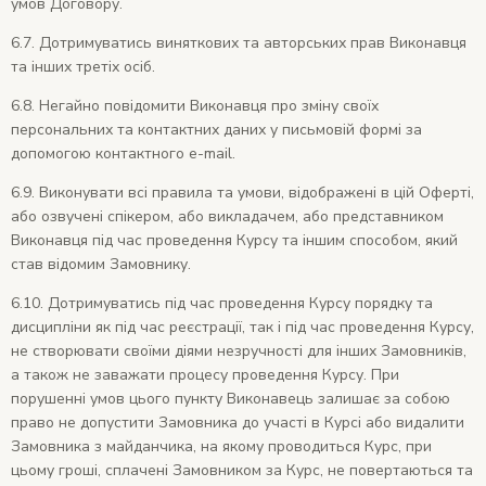
умов Договору.
6.7. Дотримуватись виняткових та авторських прав Виконавця
та інших третіх осіб.
6.8. Негайно повідомити Виконавця про зміну своїх
персональних та контактних даних у письмовій формі за
допомогою контактного e-mail.
6.9. Виконувати всі правила та умови, відображені в цій Оферті,
або озвучені спікером, або викладачем, або представником
Виконавця під час проведення Курсу та іншим способом, який
став відомим Замовнику.
6.10. Дотримуватись під час проведення Курсу порядку та
дисципліни як під час реєстрації, так і під час проведення Курсу,
не створювати своїми діями незручності для інших Замовників,
а також не заважати процесу проведення Курсу. При
порушенні умов цього пункту Виконавець залишає за собою
право не допустити Замовника до участі в Курсі або видалити
Замовника з майданчика, на якому проводиться Курс, при
цьому гроші, сплачені Замовником за Курс, не повертаються та