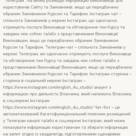
“Телеграм”, на якому розміщує інформацію Виконавець для
користувачів Сайту та Замовників, якщо це передбачено
обраним Замовником Курсом та Тарифом. Інстаграм-чат –
спільнота Замовників у мережі Інстаграм, що одночасно
отримують послуги Виконавця та обговорення тем Курсу та
завдань між собою та/або з представниками Виконавця/
Виконавцем, якщо це передбачено обраним Замовником
Курсом та Тарифом. Телеграм-чат – спільнота Замовників у
мережі Телеграм, які одночасно отримують послуги Виконавця
та обговорення тем Курсу та завдань між собою та/або з
представниками Виконавця/ Виконавцем, якщо це передбачено
обраним Замовником Курсом та Тарифом. Інстаграм-сторінка –
сторінка в соціальній мережі Інстаграм –
https://www.instagram.com/english_4u_studio/ акаунт з
інформацією про діяльність Власника, який належить Власнику
в соц.мережі Інстаграм
https://www.instagram.com/english_4u_studio/. Чат-бот – це
автоматизований багатофункціональний помічник розміщений
у Телеграм каналі та/або в соц.мережі Інстаграм, який може
показувати інформацію користувачам та збирати інформацію
на запит згідно із заздалегідь підготовленими сценаріями