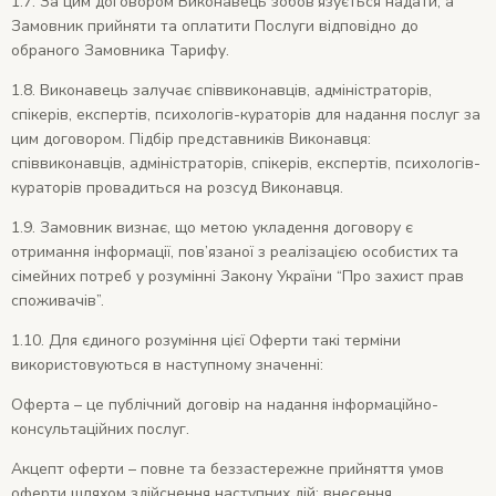
1.7. За цим договором Виконавець зобов’язується надати, а
Замовник прийняти та оплатити Послуги відповідно до
обраного Замовника Тарифу.
1.8. Виконавець залучає співвиконавців, адміністраторів,
спікерів, експертів, психологів-кураторів для надання послуг за
цим договором. Підбір представників Виконавця:
співвиконавців, адміністраторів, спікерів, експертів, психологів-
кураторів провадиться на розсуд Виконавця.
1.9. Замовник визнає, що метою укладення договору є
отримання інформації, пов’язаної з реалізацією особистих та
сімейних потреб у розумінні Закону України “Про захист прав
споживачів”.
1.10. Для єдиного розуміння цієї Оферти такі терміни
використовуються в наступному значенні:
Оферта – це публічний договір на надання інформаційно-
консультаційних послуг.
Акцепт оферти – повне та беззастережне прийняття умов
оферти шляхом здійснення наступних дій: внесення