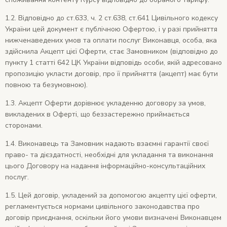
1.2. Відповідно до ст.633, ч. 2 ст.638, ст.641 Цивільного кодексу
України цей документ є публічною Офертою, і у разі прийняття
нижченаведених умов та оплати послуг Виконавця, особа, яка
здійснила Акцепт цієї Оферти, стає Замовником (відповідно до
пункту 1 статті 642 ЦК України відповідь особи, якій адресовано
пропозицію укласти договір, про її прийняття (акцепт) має бути
повною та безумовною).
1.3. Акцепт Оферти дорівнює укладенню договору за умов,
викладених в Оферті, що беззастережно приймається
сторонами.
1.4. Виконавець та Замовник надають взаємні гарантії своєї
право- та дієздатності, необхідні для укладання та виконання
цього Договору на надання інформаційно-консультаційних
послуг.
1.5. Цей договір, укладений за допомогою акцепту цієї оферти,
регламентується нормами цивільного законодавства про
договір приєднання, оскільки його умови визначені Виконавцем