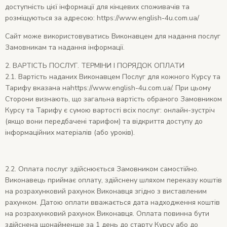
доступність цієї інформації для кінцевих споживачів та
розміщуються за адресою: https://www.english-4u.com.ua/
Сайт може використовуватись Виконавцем для надання послуг
Замовникам та надання інформації.
2.
ВАРТІСТЬ ПОСЛУГ. ТЕРМІНИ І ПОРЯДОК ОПЛАТИ
2.1.
Вартість наданих Виконавцем Послуг для кожного Курсу та
Тарифу вказана наhttps://www.english-4u.com.ua/. При цьому
Сторони визнають, що загальна вартість обраного Замовником
Курсу та Тарифу є сумою вартості всіх послуг: онлайн-зустріч
(якщо вони передбачені тарифом) та відкриття доступу до
інформаційних матеріалів (або уроків).
2.2. Оплата послуг здійснюється Замовником самостійно.
Виконавець приймає оплату, здійснену шляхом переказу коштів
на розрахунковий рахунок Виконавця згідно з виставленим
рахунком. Датою оплати вважається дата надходження коштів
на розрахунковий рахунок Виконавця. Оплата повинна бути
здійснена щонайменше за 1 день до старту Курсу або до