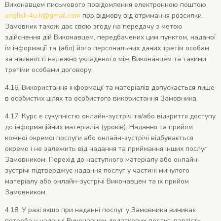
Виконавцем письмового повідомлення електронною поштою
english.4u.h@gmail.com
про відмову від отримання розсилки.
Замовник також дає свою згоду на передачу з метою
здійснення дій Виконавцем, передбачених цим пунктом, наданої
їм інформації та (або) його персональних даних третім особам
за наявності належно укладеного між Виконавцем та такими
третіми особами договору.
4.16. Використання інформації та матеріалів допускається лише
в особистих цілях та особистого використання Замовника.
4.17. Курс є сукупністю онлайн-зустріч та/або відкриття доступу
до інформаційних матеріалів (уроків). Надання та прийом
кожної окремої послуги або онлайн-зустрічі відбувається
окремо і не залежить від надання та приймання інших послуг
Замовником. Перехід до наступного матеріалу або онлайн-
зустрічі підтверджує надання послуг у частині минулого
матеріалу або онлайн-зустрічі Виконавцем та їх прийом
Замовником.
4.18. У разі якщо при наданні послуг у Замовника виникає
потреба у наданні Виконавцем додаткових послуг, вартість