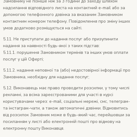
Замовнику не пізніше ніж за 3 години до заходу шляхом
надсилання відповідного листа на контактний e-mail або за
допомогою телефонного дзвінка за вказаним Замовником
контактним номером телефону. Повідомлення про зміну інших
умов додатково розміщується на сайті.
5.11. Не приступати до надання послуг або призупинити
надання за наявності будь-якої з таких підстав:
5.11.1. порушення Замовником термінів та інших умов оплати
послуг у цій Оферті;
5.11.2. надання неповної та (або) недостовірної інформації про
Замовника, необхідну для надання послуг;
5.12. Виконавець має право проводити розсилки, у тому числі
рекламні, за всіма зареєстрованими для участі в курсі
користувачами через: e-mail, соціальні мережі, смс, телеграм-
та інстаграм-чати, а також автоматичні дзвінки. Відмовитись
від розсилок Замовник може в будь-який час, перейшовши за
посиланням у листі або електронній пошті про відмову на
електронну пошту Виконавця.