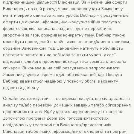
підприємницькій діяльності Виконавця. За межами цієї оферти
Виконавець на свій розсуд може запропонувати Замовнику
купити окремо один або кілька уроків. Вебінар – у розумінні цієї
оферти це окрема інформаційно-консультаційна послуга у
формі лекції, яка записана заздалегідь, не передбачає
зворотний зв’язок, розкриває конкретну тему. Вебінар також
може бути проведений онлайн, якщо це передбачено тарифом,
обраним Замовником, тоді Замовники матимуть можливість
поставити запитання до вебінару та взяти участь у сесії
відповіді після його проведення, якщо така сесія запланована
спікером. Виконавець на свій розсуд може запропонувати
Замовнику купити окремо один або кілька вебінар. Послуга
Вебінар вважається наданою у повному обсязі з моменту
відкриття доступу.
Онлайн-зустріч/зустріч — це окрема послуга, що складається з
аналізу та/або перевірки домашніх завдань та/або обговорення
проблемних питань. Відбувається через мережу Інтернет за
допомогою програми Zoom або голосових/текстових
повідомлень у телеграмі від Виконавця/представників
Виконавця та/або інших інформаційних технологій та програм,