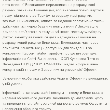
встановленої Виконавцем передоплати на розрахункові
рахунки, зазначені Виконавцем, або внесення повної вартості
послуг відповідно до Тарифу на розрахункові рахунки,
зазначені Виконавцем, оплата за надання послуг може також
здійснюватися через будь-яку плату з яким У Виконавця є
домовленості/договір, у тому числі через систему wayforpay.
Датою акцепту вважається дата надходження коштів на
розрахунковий рахунок Виконавця. Виконавець має право
обмежити кількість місць, доступних для придбання за
конкретним Курсом та/або Тарифом, про що він розміщує
інформацію на Сайті. Виконавець – ФОП Кулешова Тетяна
Леонідівна ІПН/ЄДРПОУ 3256408063, надає інформаційно-
консультаційні послуги Замовнику на умовах цієї Оферти.
Замовник – особа, яка здійснила Акцепт Оферти на викладених
у ній умовах.
Інформаційно-консультаційні послуги — послуги Виконавця з
надання обмеженого доступу Замовника до матеріалів Курсу
та проведення онлайн-зустрічей відповідно до умов Оферти та
наповнення обраного тарифу.