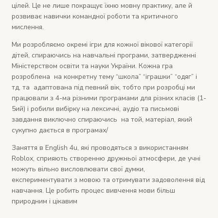
цілей. Це не лише покращує їхню мовну практику, але й
розвиває навички командної роботи та критичного
мислення.
Ми розробляємо окремі ігри для кожної вікової категорії
дітей, спираючись на навчальні програми, затвердженні
Міністерством освіти та науки України. Кожна гра
розроблена на конкретну тему “школа” “іграшки” “одяг” і
тд, та адаптована під певний вік, тобто при розробці ми
працювали з 4-ма різними програмами для різних класів (1-
5ий) і робили вибірку на лексичні, аудіо та письмові
завдання виключно спираючись на той, матеріал, який
сукупно дається в програмах/
Заняття в English 4u, які проводяться з використанням
Roblox, сприяють створенню дружньої атмосфери, де учні
можуть вільно висловлювати свої думки,
експериментувати з мовою та отримувати задоволення від
навчання. Це робить процес вивчення мови більш
природним і цікавим