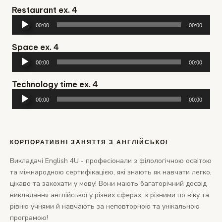
Restaurant ex. 4
Аудіопрогравач
00:00
00:00
Space ex. 4
Аудіопрогравач
00:00
00:00
Technology time ex. 4
Аудіопрогравач
00:00
00:00
КОРПОРАТИВНІ ЗАНЯТТЯ З АНГЛІЙСЬКОЇ
Викладачі English 4U - професіонали з філологічною освітою
та міжнародною сертифікацією, які знають як навчати легко,
цікаво та закохати у мову! Вони мають багаторічний досвід
викладання англійської у різних сферах, з різними по віку та
рівню учнями й навчають за неповторною та унікальною
програмою!