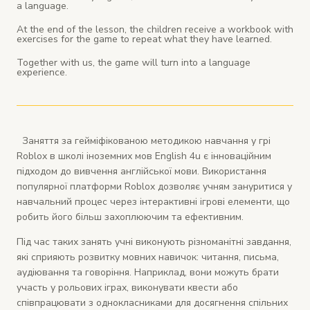
a language.
At the end of the lesson, the children receive a workbook with
exercises for the game to repeat what they have learned.
Together with us, the game will turn into a language
experience.
Заняття за гейміфікованою методикою навчання у грі
Roblox в школі іноземних мов English 4u є інноваційним
підходом до вивчення англійської мови. Використання
популярної платформи Roblox дозволяє учням зануритися у
навчальний процес через інтерактивні ігрові елементи, що
робить його більш захоплюючим та ефективним.
Під час таких занять учні виконують різноманітні завдання,
які сприяють розвитку мовних навичок: читання, письма,
аудіювання та говоріння. Наприклад, вони можуть брати
участь у рольових іграх, виконувати квести або
співпрацювати з однокласниками для досягнення спільних