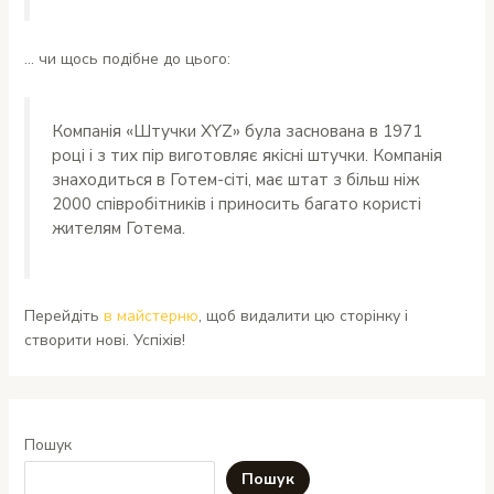
… чи щось подібне до цього:
Компанія «Штучки XYZ» була заснована в 1971
році і з тих пір виготовляє якісні штучки. Компанія
знаходиться в Готем-сіті, має штат з більш ніж
2000 співробітників і приносить багато користі
жителям Готема.
Перейдіть
в майстерню
, щоб видалити цю сторінку і
створити нові. Успіхів!
Пошук
Пошук