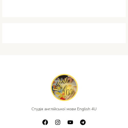
н
к
и
Студія англійської мови English 4U