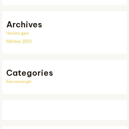
Archives
:
Читати далі
З
Квітень 2023
р
а
з
Categories
о
к
Без категорії
с
т
о
р
і