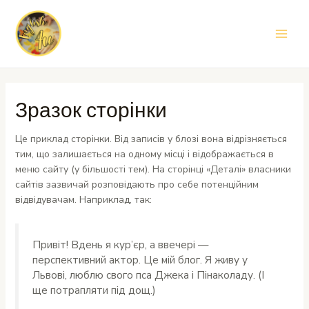
Перейти
до
вмісту
Main
Men
Зразок сторінки
Це приклад сторінки. Від записів у блозі вона відрізняється
тим, що залишається на одному місці і відображається в
меню сайту (у більшості тем). На сторінці «Деталі» власники
сайтів зазвичай розповідають про себе потенційним
відвідувачам. Наприклад, так:
Привіт! Вдень я кур’єр, а ввечері —
перспективний актор. Це мій блог. Я живу у
Львові, люблю свого пса Джека і Пінаколаду. (І
ще потрапляти під дощ.)